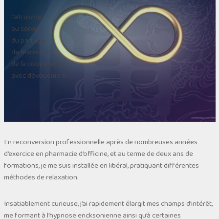
l’altruisme
au service
du partage,
de l’évolution,
de la coopération,
avec dévouement
En reconversion professionnelle après de nombreuses années
d’exercice en pharmacie d’officine, et au terme de deux ans de
formations, je me suis installée en libéral, pratiquant différentes
méthodes de relaxation.
Insatiablement curieuse, j’ai rapidement élargit mes champs d’intérêt,
me formant à l’hypnose ericksonienne ainsi qu’à certaines