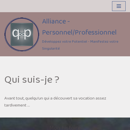
Aller
Alliance -
au
contenu
Personnel/Professionnel
Développez votre Potentiel - Manifestez votre
Singularité
Qui suis-je ?
Avant tout, quelqu’un qui a découvert sa vocation assez
tardivement …
Mon histoire