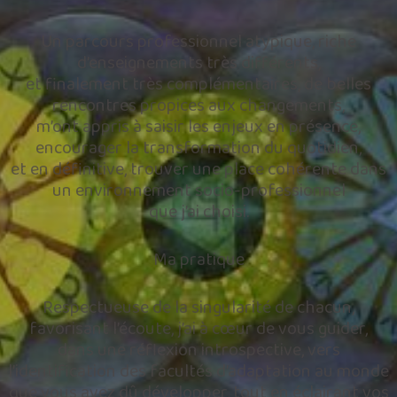
Un parcours professionnel atypique, riche
d’enseignements très différents,
et finalement très complémentaires, de belles
rencontres propices aux changements,
m’ont appris à saisir les enjeux en présence,
encourager la transformation du quotidien,
et en définitive, trouver une place cohérente dans
un environnement socio-professionnel
que j’ai choisi.
Ma pratique
Respectueuse de la singularité de chacun,
favorisant l’écoute, j’ai à cœur de vous guider,
dans une réflexion introspective, vers
l’identification des facultés d’adaptation au monde
que vous avez dû développer, tout en éclairant vos